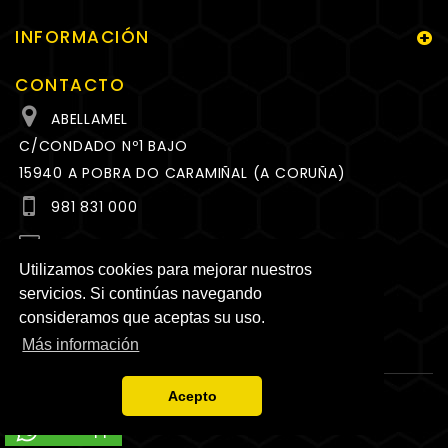
INFORMACIÓN
CONTACTO
ABELLAMEL
C/CONDADO Nº1 BAJO
15940 A POBRA DO CARAMIÑAL (A CORUÑA)
981 831 000
MEL@ABELLAMEL.ES
Utilizamos cookies para mejorar nuestros
HORARIO
servicios. Si continúas navegando
LUNES A VIERNES
consideramos que aceptas su uso.
10:00 A 14:00 Y 17:00 A 20:00 H.
Más información
Acepto
WhatsApp