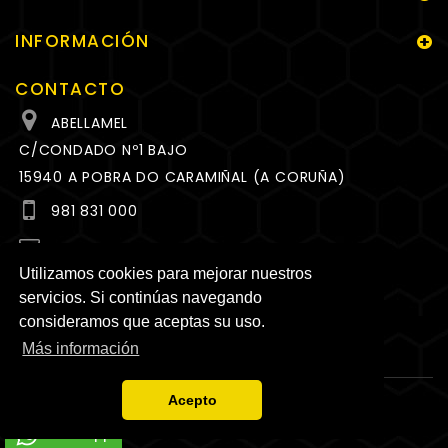
INFORMACIÓN
CONTACTO
ABELLAMEL
C/CONDADO Nº1 BAJO
15940 A POBRA DO CARAMIÑAL (A CORUÑA)
981 831 000
MEL@ABELLAMEL.ES
Utilizamos cookies para mejorar nuestros
HORARIO
servicios. Si continúas navegando
LUNES A VIERNES
consideramos que aceptas su uso.
10:00 A 14:00 Y 17:00 A 20:00 H.
Más información
Acepto
WhatsApp