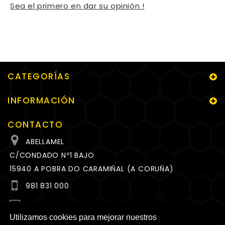
Sea el primero en dar su opinión !
CATEGORÍAS
INFORMACIÓN
CONTACTO
ABELLAMEL
C/CONDADO Nº1 BAJO
15940 A POBRA DO CARAMIÑAL (A CORUÑA)
981 831 000
MEL@ABELLAMEL.ES
Utilizamos cookies para mejorar nuestros
HORARIO