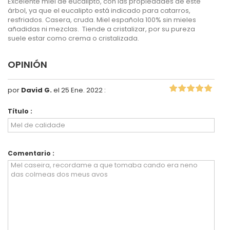
Excelente miel de eucalipto, con las propiedades de este
árbol, ya que el eucalipto está indicado para catarros,
resfriados. Casera, cruda. Miel española 100% sin mieles
añadidas ni mezclas. Tiende a cristalizar, por su pureza
suele estar como crema o cristalizada.
OPINIÓN
por
David G.
el 25 Ene. 2022 :
Título :
Comentario :