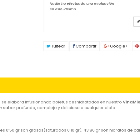
Nadie ha efectuado una evaluación
en este idioma
Tuitear
Compartir
Google+
e se elabora infusionando boletus deshidratados en nuestro
VinaMie
 sabor profundo, complejo y delicioso a cualquier plato.
les 0’50 gr son grasas(saturados 0’10 gr), 43’86 gr son hidratos de c