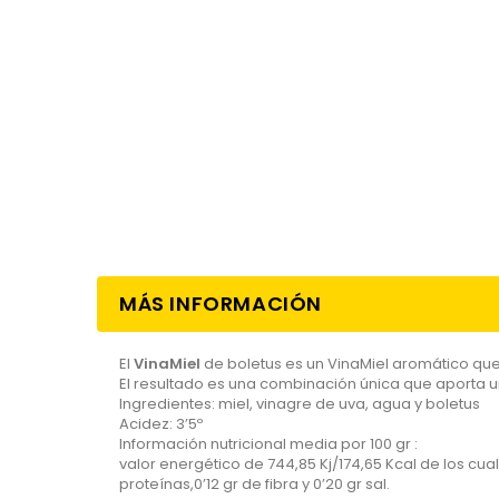
MÁS INFORMACIÓN
El
VinaMiel
de boletus es un VinaMiel aromático qu
El resultado es una combinación única que aporta un
Ingredientes: miel, vinagre de uva, agua y boletus
Acidez: 3’5º
Información nutricional media por 100 gr :
valor energético de 744,85 Kj/174,65 Kcal de los cua
proteínas,0’12 gr de fibra y 0’20 gr sal.