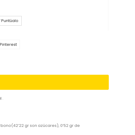
Puntúalo
Pinterest
l
.
arbono(42’22 gr son azúcares), 0’52 gr de