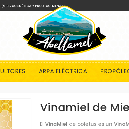
€
(MIEL, COSMÉTICA Y PROD. COLMENA)
CULTORES
ARPA ELÉCTRICA
PROPÓLE
Vinamiel de Mie
El
VinaMiel
de boletus es un
VinaM