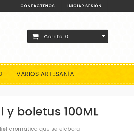
CONTÁCTENOS
INICIAR SESIÓN
Carrito
0
O
VARIOS ARTESANÍA
l y boletus 100ML
iel
aromático que se elabora