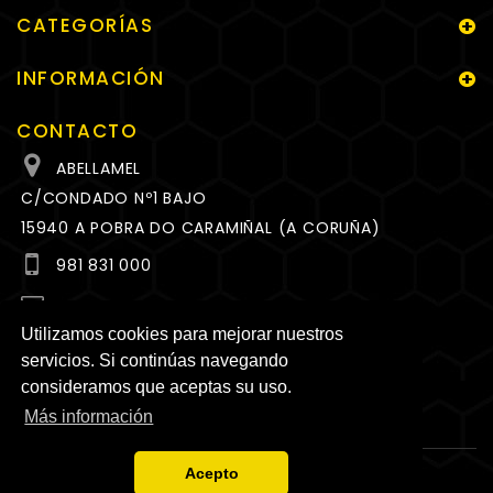
CATEGORÍAS
INFORMACIÓN
CONTACTO
ABELLAMEL
C/CONDADO Nº1 BAJO
15940 A POBRA DO CARAMIÑAL (A CORUÑA)
981 831 000
MEL@ABELLAMEL.ES
Utilizamos cookies para mejorar nuestros
HORARIO
servicios. Si continúas navegando
LUNES A VIERNES
consideramos que aceptas su uso.
10:00 A 14:00 Y 17:00 A 20:00 H.
Más información
Acepto